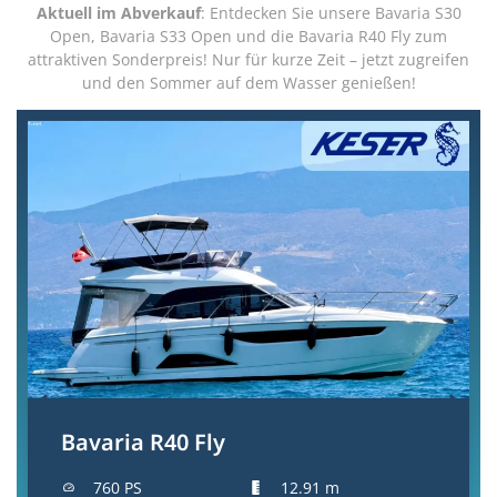
Aktuell im Abverkauf
: Entdecken Sie unsere Bavaria S30
Open, Bavaria S33 Open und die Bavaria R40 Fly zum
attraktiven Sonderpreis! Nur für kurze Zeit – jetzt zugreifen
und den Sommer auf dem Wasser genießen!
Bavaria R40 Fly
760 PS
12.91 m