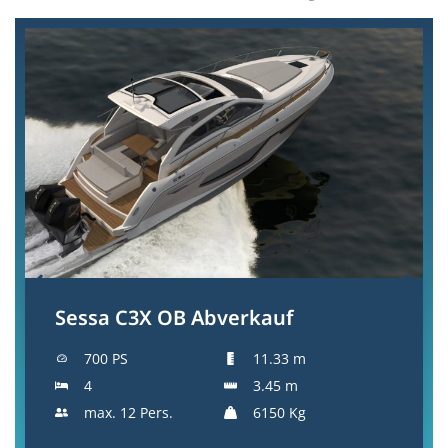
Sessa C3X OB Abverkauf
700 PS
11.33 m
4
3.45 m
max. 12 Pers.
6150 Kg