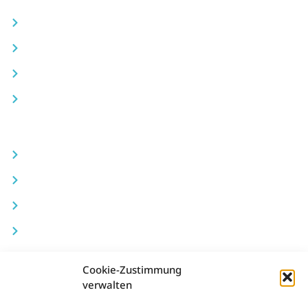
Jobs
Kontakt
Impressum
Datenschutz
Boote & Yachten
Quicksilver
Bayliner
Keser Hollandia
Ryck
Four Winns
Cookie-Zustimmung
Karnic Powerboats
verwalten