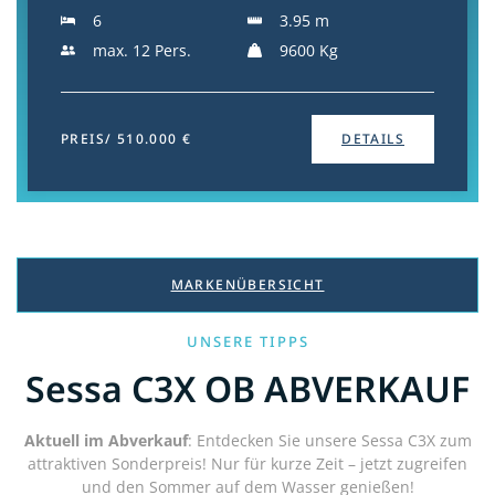
6
3.95 m
max. 12 Pers.
9600 Kg
PREIS/ 510.000 €
DETAILS
MARKENÜBERSICHT
UNSERE TIPPS
Sessa C3X OB ABVERKAUF
Aktuell im Abverkauf
: Entdecken Sie unsere Sessa C3X zum
attraktiven Sonderpreis! Nur für kurze Zeit – jetzt zugreifen
und den Sommer auf dem Wasser genießen!