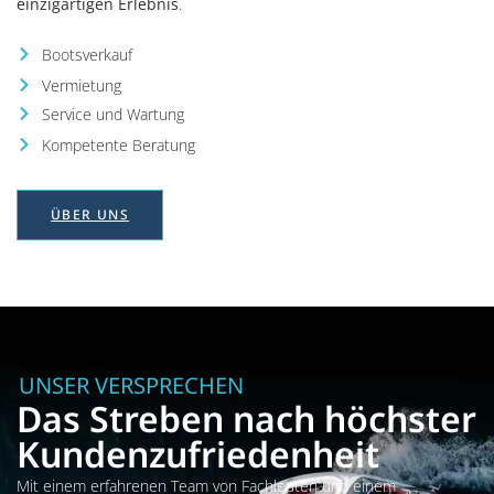
einzigartigen Erlebnis
.
Bootsverkauf
Vermietung
Service und Wartung
Kompetente Beratung
ÜBER UNS
UNSER VERSPRECHEN
Das Streben nach höchster
Kundenzufriedenheit
Mit einem erfahrenen Team von Fachleuten und einem