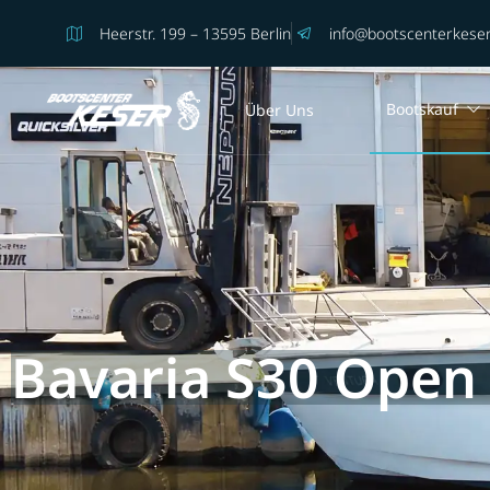
Heerstr. 199 – 13595 Berlin
info@bootscenterkeser
Bootskauf
Über Uns
Bavaria S30 Open