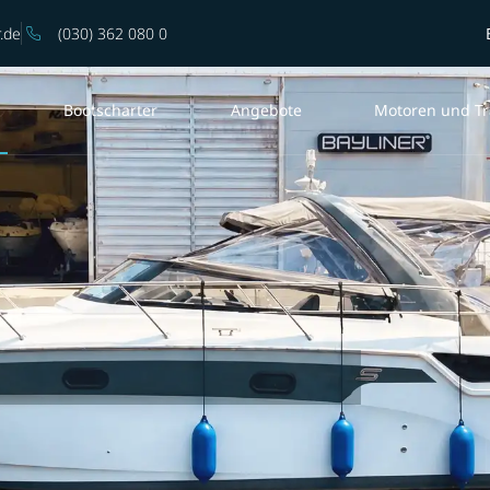
.de
(030) 362 080 0
Bootscharter
Angebote
Motoren und Tr