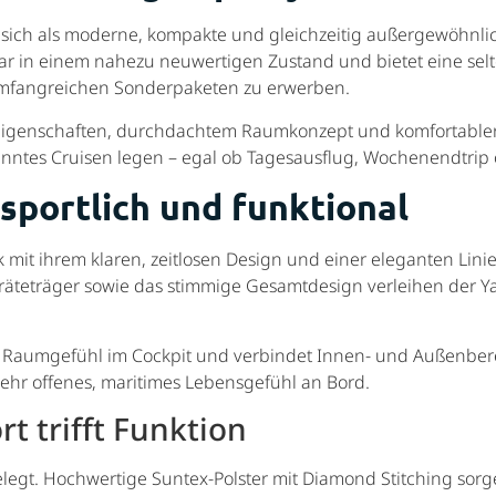
sich als moderne, kompakte und gleichzeitig außergewöhnlich
lar in einem nahezu neuwertigen Zustand und bietet eine sel
 umfangreichen Sonderpaketen zu erwerben.
eigenschaften, durchdachtem Raumkonzept und komfortabler 
tspanntes Cruisen legen – egal ob Tagesausflug, Wochenendtrip
sportlich und funktional
k mit ihrem klaren, zeitlosen Design und einer eleganten Li
äteträger sowie das stimmige Gesamtdesign verleihen der Ya
es Raumgefühl im Cockpit und verbindet Innen- und Außenber
sehr offenes, maritimes Lebensgefühl an Bord.
t trifft Funktion
elegt. Hochwertige Suntex-Polster mit Diamond Stitching sor