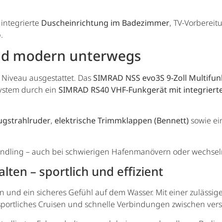
 integrierte
Duscheinrichtung im Badezimmer
, TV-Vorbereit
.
und modern unterwegs
 Niveau ausgestattet. Das
SIMRAD NSS evo3S 9-Zoll Multifun
System durch ein
SIMRAD RS40 VHF-Funkgerät mit integrier
ugstrahlruder
,
elektrische Trimmklappen (Bennett)
sowie ei
Handling – auch bei schwierigen Hafenmanövern oder wechs
ten – sportlich und effizient
n und ein sicheres Gefühl auf dem Wasser. Mit einer zulässi
r sportliches Cruisen und schnelle Verbindungen zwischen ve