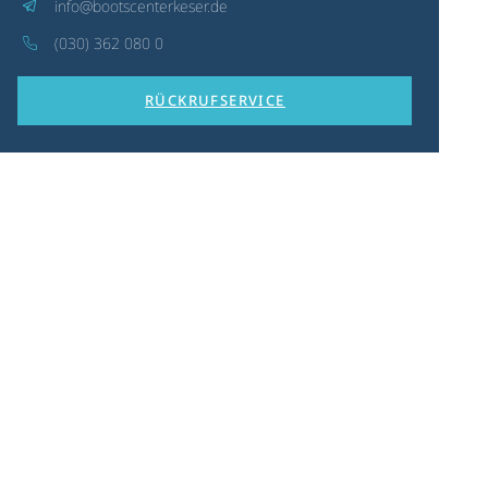
info@bootscenterkeser.de
(030) 362 080 0
RÜCKRUFSERVICE