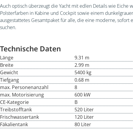
Auch optisch überzeugt die Yacht mit edlen Details wie Eiche we
Polsterfarben in Kabine und Cockpit sowie einem dunkelgrauen
ausgestattetes Gesamtpaket für alle, die eine moderne, sofort e
suchen.
Technische Daten
Länge
9.31 m
Breite
2.99 m
Gewicht
5400 kg
Tiefgang
0.68 m
max. Personenanzahl
8
max. Motorisierung
600 kW
CE-Kategorie
B
Treibstofftank
520 Liter
Frischwassertank
120 Liter
Fäkalientank
80 Liter