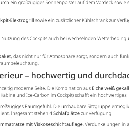
rch ein großzügiges Sonnenpolster auf dem Vordeck sowie e
kpit-Elektrogrill
sowie ein zusätzlicher Kühlschrank zur Verf
le Nutzung des Cockpits auch bei wechselnden Wetterbeding
paket
, das nicht nur für Atmosphäre sorgt, sondern auch funk
rraumbeleuchtung.
terieur – hochwertig und durchda
hzeitig moderne Seite. Die Kombination aus
Eiche weiß gekal
Kabine und Ice-Carbon im Cockpit) schafft ein hochwertiges
großzügiges Raumgefühl. Die umbaubare Sitzgruppe ermöglicht
dient. Insgesamt stehen
4 Schlafplätze
zur Verfügung.
mmatratze mit Viskoseschichtauflage
, Verdunkelungen in 