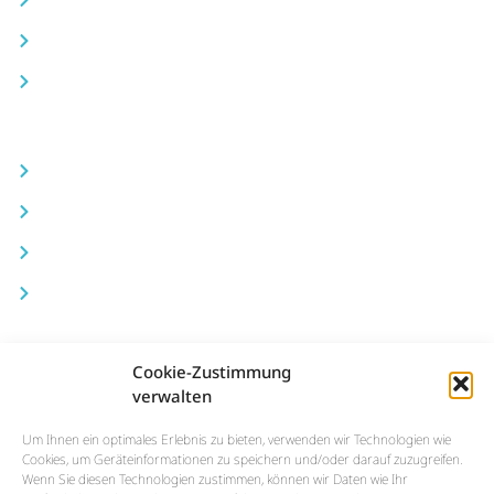
Finanzierung/Versicherung
Bootscharter Keser
Informationen
Jobs
Kontakt
Impressum
Datenschutz
Boote & Yachten
Cookie-Zustimmung
Quicksilver
verwalten
Bayliner
Um Ihnen ein optimales Erlebnis zu bieten, verwenden wir Technologien wie
Cookies, um Geräteinformationen zu speichern und/oder darauf zuzugreifen.
Keser Hollandia
Wenn Sie diesen Technologien zustimmen, können wir Daten wie Ihr