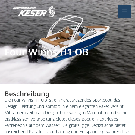
Four Winns H1 OB
Beschreibung
Die Four Winns H1 OB ist ein herausragendes Sportboot, das
Design, Leistung und Komfort in einem eleganten Paket vereint.
Mit seinem zeitlosen Design, hochwertigen Materialien und seiner
erstklassigen Verarbeitung bietet dieses Boot ein luxuriöses
Fahrerlebnis auf dem Wasser. Die großzügige Decksfläche bietet
ausreichend Platz für Unterhaltung und Entspannung, während das