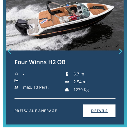
Four Winns H2 OB
-
6.7 m
2.54 m
max. 10 Pers.
1270 Kg
PREIS/ AUF ANFRAGE
DETAILS