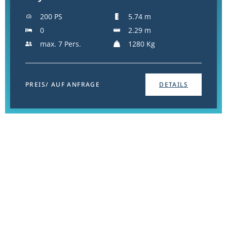
200 PS
5.74 m
0
2.29 m
max. 7 Pers.
1280 Kg
PREIS/ AUF ANFRAGE
DETAILS