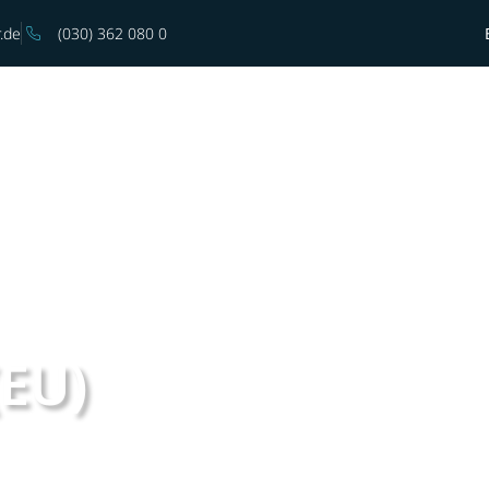
.de
(030) 362 080 0
Bootscharter
Angebote
Motoren und Tr
(EU)