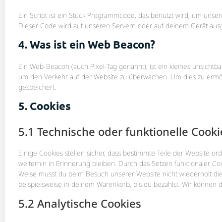
Ein Script ist ein Stück Programmcode, das benutzt wird, um unsere
Dieser Code wird auf unseren Servern oder auf deinem Gerät ausg
4. Was ist ein Web Beacon?
Ein Web-Beacon (auch Pixel-Tag genannt), ist ein kleines unsichtba
um den Verkehr auf der Website zu überwachen. Um dies zu ermö
gespeichert.
5. Cookies
5.1 Technische oder funktionelle Cooki
Einige Cookies stellen sicher, dass bestimmte Teile der Website 
weiterhin in Erinnerung bleiben. Durch das Setzen funktionaler Co
Weise musst du beim Besuch unserer Website nicht wiederholt die
beispielsweise in deinem Warenkorb, bis du bezahlst. Wir können d
5.2 Analytische Cookies