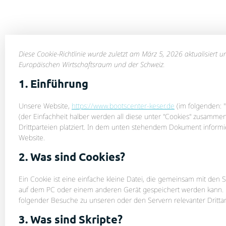
Diese Cookie-Richtlinie wurde zuletzt am März 5, 2026 aktualisiert
Europäischen Wirtschaftsraum und der Schweiz.
1. Einführung
Unsere Website,
https://www.bootscenter-keser.de
(im folgenden: 
(der Einfachheit halber werden all diese unter "Cookies" zusamm
Drittparteien platziert. In dem unten stehendem Dokument inform
Website.
2. Was sind Cookies?
Ein Cookie ist eine einfache kleine Datei, die gemeinsam mit de
auf dem PC oder einem anderen Gerät gespeichert werden kann. 
folgender Besuche zu unseren oder den Servern relevanter Dritta
3. Was sind Skripte?