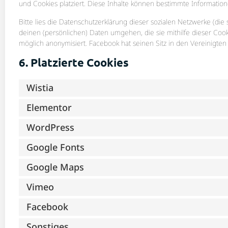
und Cookies platziert. Diese Inhalte können bestimmte Informatio
Bitte lies die Datenschutzerklärung dieser sozialen Netzwerke (die
deinen (persönlichen) Daten umgehen, die sie mithilfe dieser Coo
möglich anonymisiert. Facebook hat seinen Sitz in den Vereinigten
6. Platzierte Cookies
Wistia
Elementor
WordPress
Google Fonts
Google Maps
Vimeo
Facebook
Sonstiges