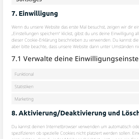
7. Einwilligung
Wenn du unsere Website das erste Mal besuchst, zeigen wir dir ei
„Einstellungen speichern“ klickst, gibst du uns deine Einwilligung 
dieser Cookie-Erklärung beschrieben zu verwenden. Du kannst di
aber bitte beachte, dass unsere Website dann unter Umständen nicht
7.1 Verwalte deine Einwilligungseinst
Funktional
Statistiken
Marketing
8. Aktivierung/Deaktivierung und Lösc
Du kannst deinen Internetbrowser verwenden um automatisch ode
spezifizieren ob spezielle Cookies nicht platziert werden sollen. E