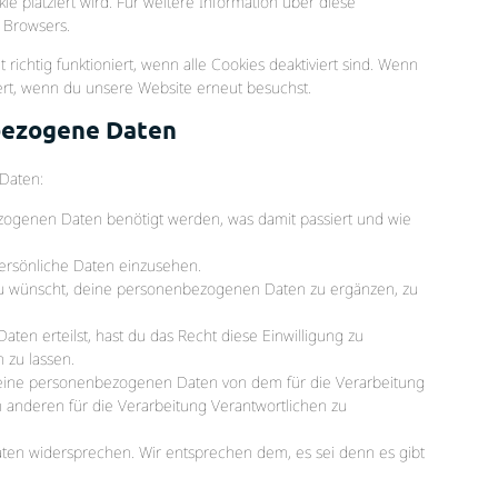
ie platziert wird. Für weitere Information über diese
 Browsers.
richtig funktioniert, wenn alle Cookies deaktiviert sind. Wenn
ert, wenn du unsere Website erneut besuchst.
nbezogene Daten
Daten:
zogenen Daten benötigt werden, was damit passiert und wie
ersönliche Daten einzusehen.
du wünscht, deine personenbezogenen Daten zu ergänzen, zu
ten erteilst, hast du das Recht diese Einwilligung zu
zu lassen.
e deine personenbezogenen Daten von dem für die Verarbeitung
n anderen für die Verarbeitung Verantwortlichen zu
aten widersprechen. Wir entsprechen dem, es sei denn es gibt